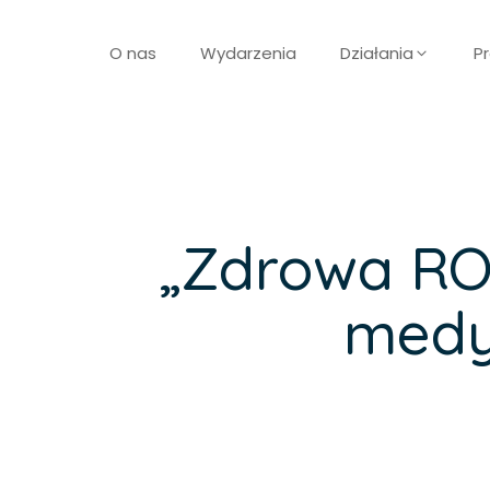
O nas
Wydarzenia
Działania
Pr
„Zdrowa RO
medy