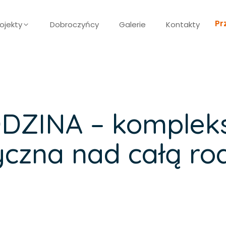
Pr
ojekty
Dobroczyńcy
Galerie
Kontakty
DZINA – komplek
czna nad całą rod