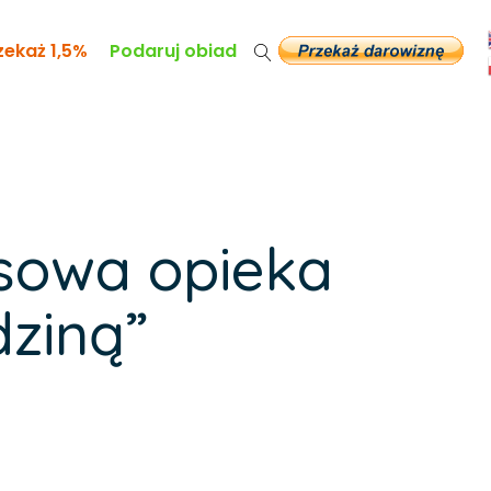
zekaż 1,5%
Podaruj obiad
sowa opieka
ziną”