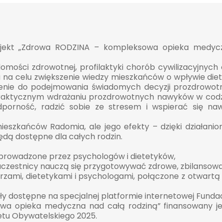
rojekt „Zdrowa RODZINA – kompleksowa opieka medycz
omości zdrowotnej, profilaktyki chorób cywilizacyjnyc
 na celu zwiększenie wiedzy mieszkańców o wpływie diety
cenie do podejmowania świadomych decyzji prozdrowotny
praktycznym wdrażaniu prozdrowotnych nawyków w codzi
porność, radzić sobie ze stresem i wspierać się na
mieszkańców Radomia, ale jego efekty – dzięki działan
ędą dostępne dla całych rodzin.
e prowadzone przez psychologów i dietetyków,
uczestnicy nauczą się przygotowywać zdrowe, zbilansowan
arzami, dietetykami i psychologami, połączone z otwart
y dostępne na specjalnej platformie internetowej Fundacj
wa opieka medyczna nad całą rodziną” finansowany j
etu Obywatelskiego 2025.